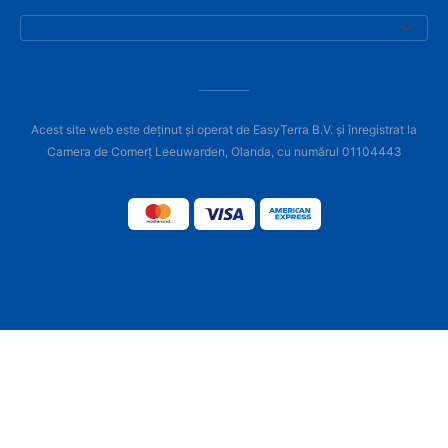
Acest site web este deținut și operat de EasyTerra B.V. și înregistrat la
Camera de Comerț Leeuwarden, Olanda, cu numărul 01104443