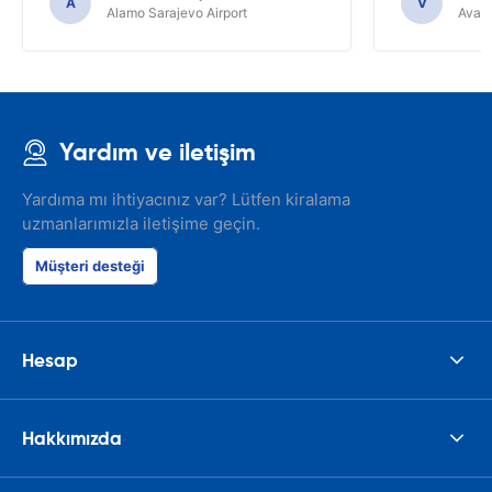
A
V
Alamo Sarajevo Airport
Avant
Yardım ve iletişim
Yardıma mı ihtiyacınız var? Lütfen kiralama
uzmanlarımızla iletişime geçin.
Müşteri desteği
Hesap
Hakkımızda