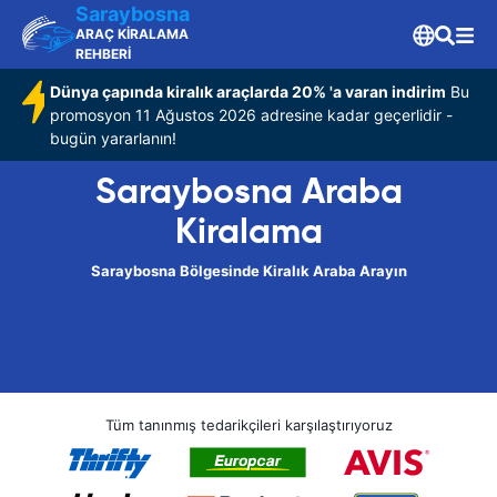
Saraybosna
ARAÇ KİRALAMA
REHBERİ
Dünya çapında kiralık araçlarda 20% 'a varan indirim
Bu
promosyon 11 Ağustos 2026 adresine kadar geçerlidir -
bugün yararlanın!
Saraybosna Araba
Kiralama
Saraybosna Bölgesinde Kiralık Araba Arayın
Tüm tanınmış tedarikçileri karşılaştırıyoruz