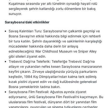
Kuşatması sırasında yer altı tünelinin oynadığı hayati rolü
sergileyerek şehrin katlandığı zorlu dönemlere bir bakış
sunuyor.
Saraybosna'daki etkinlikler
Savaş Kalıntıları Turu: Saraybosna'nın çalkantılı geçmişi ve
Bosna Savaşı'nın etkisi hakkında bilgi edinmek için rehberli
bir tura katılın. Şehrin dayanıklılığı ve sakinlerinin karşılaştığı
mücadeleler hakkında daha derin bir anlayış
edinebileceğiniz War Childhood Museum ve Sniper Alley
gibi siteleri ziyaret edin.
Trebević Dağı'na Teleferik: Teleferiğe Trebević Dağı'na
atlayın ve yukarıdan nefes kesen Saraybosna manzarasının
keyfini çıkarın. Zirveye ulaştığınızda yürüyüş parkurlarını
keşfedin, 1984 Kış Olimpiyatları'ndan kalma terk edilmiş
kızak pistini ziyaret edin ve dağ kulübesinde geleneksel
Bosna yemeklerinin tadına bakın.
Saraybosna Film Festivali: Ağustos ayında ziyaret
ediyorsanız, ünlü Saraybosna Film Festivali'ni kaçırmayın. Bu
uluslararası film festivali, dünyanın dört bir yanından film
yapımcılarını, oyuncuları ve sinema tutkunlarını cezbeder,