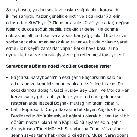
Saraybosna, yazları sıcak ve kışları soğuk olan karasal bir
iklime sahiptir. Yazlar genellikle ılıktır ve sıcaklıklar 70'lerin
ortasından 80s°F'ye (20'lerin ortası ile 20s°C'ye kadar) değişir.
Kışlar oldukça soğuk olabilir, sıcaklıklar genellikle donma
noktasının altına düşer ve ara sıra kar yağışı olur. İlkbahar ve
sonbahar daha ılıman sıcaklıklar sunar ve bu da onları ziyaret
etmek için keyifli zamanlar yapar. Farklı hava koşullarına
uygun kat kat ve karışık giysilerle paketlenmesi tavsiye edilir.
Saraybosna Bölgesindeki Popüler Gezilecek Yerler
Başçarşı: Saraybosna'nın eski şehri Başçarşı'nın kalbine
adım atın ve kendinizi onun canlı atmosferine bırakın. Dar
sokaklarında dolaşın, Gazi Hüsrev Bey Camii ve Morića Han
kervansaray gibi tarihi yerleri ziyaret edin ve geleneksel
restoranlarda lezzetli Boşnak mutfağının tadını çıkarın.
Latin Köprüsü: I. Dünya Savaşı'nı tetikleyen Arşidük Franz
Ferdinand'ın öldürülmesiyle bağlantılı olarak bilinen tarihi bir
dönüm noktası olan Latin Köprüsü'nü ziyaret edin. şehir.
Saraybosna Tünel Müzesi: Saraybosna Tünel Müzesi'nde
şehrin savaş tarihi hakkında bilgi edinin. Müze, Saraybosna