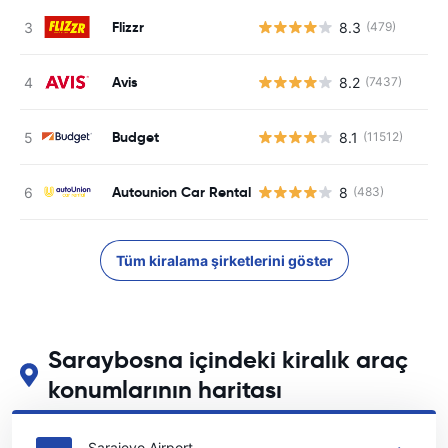
Flizzr
8.3
(479)
Avis
8.2
(7437)
Budget
8.1
(11512)
Autounion Car Rental
8
(483)
Tüm kiralama şirketlerini göster
Saraybosna içindeki kiralık araç
konumlarının haritası
Saraybosna içindeki başlıca araç kiralama yerlerimizi görün
Sarajevo Airport