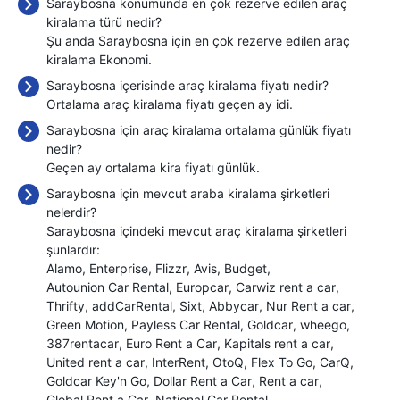
Saraybosna konumunda en çok rezerve edilen araç
kiralama türü nedir?
Şu anda Saraybosna için en çok rezerve edilen araç
kiralama Ekonomi.
Saraybosna içerisinde araç kiralama fiyatı nedir?
Ortalama araç kiralama fiyatı geçen ay
idi.
Saraybosna için araç kiralama ortalama günlük fiyatı
nedir?
Geçen ay ortalama kira fiyatı
günlük.
Saraybosna için mevcut araba kiralama şirketleri
nelerdir?
Saraybosna içindeki mevcut araç kiralama şirketleri
şunlardır:
Alamo
Enterprise
Flizzr
Avis
Budget
Autounion Car Rental
Europcar
Carwiz rent a car
Thrifty
addCarRental
Sixt
Abbycar
Nur Rent a car
Green Motion
Payless Car Rental
Goldcar
wheego
387rentacar
Euro Rent a Car
Kapitals rent a car
United rent a car
InterRent
OtoQ
Flex To Go
CarQ
Goldcar Key'n Go
Dollar Rent a Car
Rent a car
Global Rent a Car
National Car Rental