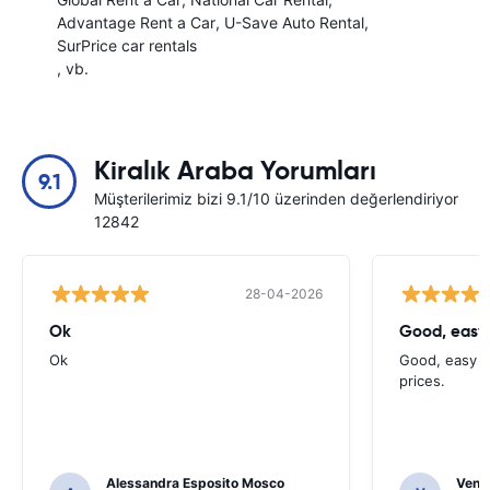
Advantage Rent a Car
U-Save Auto Rental
SurPrice car rentals
, vb.
Kiralık Araba Yorumları
9.1
Müşterilerimiz bizi 9.1/10 üzerinden değerlendiriyor
12842
28-04-2026
Ok
Good, easy
Ok
Good, easy t
prices.
Alessandra Esposito Mosco
Venka