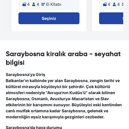
4
4
El Kitabı
4
4
E
Seçiniz
Seç
Saraybosna kiralık araba - seyahat
bilgisi
Saraybosna'ya Giriş
Balkanlar'ın kalbinde yer alan Saraybosna, zengin tarihi ve
kültürel mirasıyla büyüleyici bir şehirdir. Çok kültürlü
atmosferi nedeniyle "Avrupa'nın Kudüs'ü" olarak bilinen
Saraybosna, Osmanlı, Avusturya-Macaristan ve Slav
etkilerinin bir karışımını sunuyor. Büyüleyici eski kentinden
canlı mutfak ortamına kadar Saraybosna, gelenek ve
modernliğin eşsiz karışımıyla gezginleri cezbeder.
Saraybosna'da hava durumu