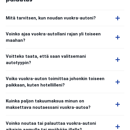
Mitä tarvitsen, kun noudan vuokra-autoni?
Voinko ajaa vuokra-autollani rajan yli toiseen
maahan?
Voitteko taata, että saan valitsemani
autotyypin?
Voiko vuokra-auton toimittaa johonkin toiseen
paikkaan, kuten hotellilleni?
Kuinka paljon takuumaksua minun on
maksettava noutaessani vuokra-autoa?
Voinko noutaa tai palauttaa vuokra-autoni
aikaisin aamulla tai myöhään illalla?